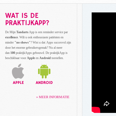
WAT IS DE
PRAKTIJKAPP?
De Mijn
Tandarts
App is een reminder service par
excellence
. Wilt u ook enthousiaste patiënten en
minder
"no shows"
? Wist u dat: Apps succesvol zijn
door het enorme gebruikersgemak? Nu al meer
dan
100
praktijkApps gebouwd. De praktijkApp is
beschikbaar voor
Apple
en
Android
toestellen.
» MEER INFORMATIE