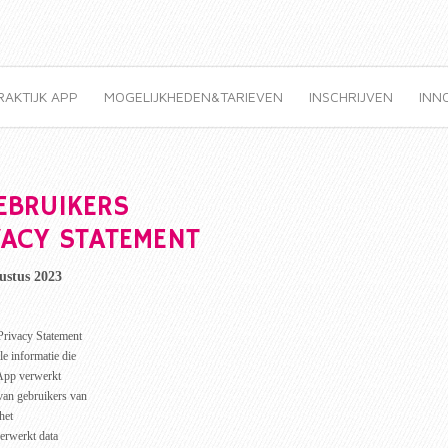
RAKTIJK APP
MOGELIJKHEDEN&TARIEVEN
INSCHRIJVEN
INN
EBRUIKERS
ACY STATEMENT
ustus 2023
Privacy Statement
le informatie die
 App verwerkt
van gebruikers van
het
erwerkt data