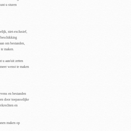
kunt u sturen
lijk, niet-exclusief,
r beschikking
staan om bestanden,
 te maken.
 u aan/uit zetten
k meer wenst te maken
evens en bestanden
n door toepasselijke
erkrechten en
unnen maken op