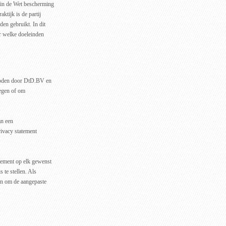
 in de Wet bescherming
tijk is de partij
en gebruikt. In dit
r welke doeleinden
eboden door DtD.BV en
legen of om
an een
rivacy statement
tement op elk gewenst
 te stellen. Als
en om de aangepaste