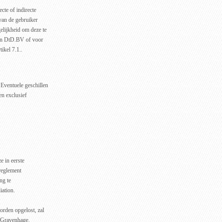
cte of indirecte
van de gebruiker
elijkheid om deze te
van DtD.BV of voor
ikel 7.1..
Eventuele geschillen
en exclusief
e in eerste
reglement
ng te
iation.
orden opgelost, zal
s-Gravenhage.