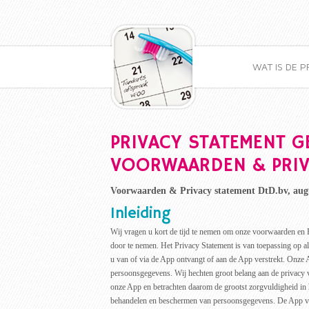
WAT IS DE P
PRIVACY STATEMENT G
VOORWAARDEN & PRIV
Voorwaarden & Privacy statement DtD.bv, aug
Inleiding
Wij vragen u kort de tijd te nemen om onze voorwaarden en 
door te nemen. Het Privacy Statement is van toepassing op al
u van of via de App ontvangt of aan de App verstrekt. Onze
persoonsgegevens. Wij hechten groot belang aan de privacy 
onze App en betrachten daarom de grootst zorgvuldigheid in 
behandelen en beschermen van persoonsgegevens. De App v