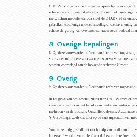
DtD.BV is op geen enkele wijze aansprakelijk voor enige dire
schade die voortvloeit uit of verband houdt met handelingen 
met zijn/haar mobiele telefoon en/of de DtD.BV of de onmog
gebruiken en/of enige andere handeling of dienstverlening 
schade als gevolg van overmachtssituaties zoals bedoeld in art
8. Overige bepalingen
8. Op deze voorwaarden is Nederlands recht van toepassing. 
voortvloeiend uit deze voorwaarden & privacy statement zull
worden voorgelegd aan de bevoegde rechter te Utrecht.
9. Overig
9. Op deze voorwaarden is Nederlands recht van toepassing.
In het geval van een geschil, zullen u en DtD.BV trachten dez
instantie op te lossen met behulp van mediation conform het 
mediation van de Stichting Geschillenoplossing Automatiseri
‘s-Gravenhage, zoals dat luidt op de aanvangsdatum van med
Voor zover enig geschil niet met behulp van mediation kon w
het geschil worden voorgelegd aan de bevoegde rechter te ‘