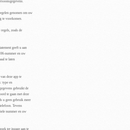
ersoonsgegevens.
tregelen genomen om uw
ng te voorkomen.
 regels, zoals de
atement geeft u aan
w 06-nummer en uw
al te laten
van deze app te
: type en
gegevens gebruikt de
ord te gaan met deze
s u geen gebruik meer
telefoon. Tevens
obiele nummer en uw
ek ter inzage aan te