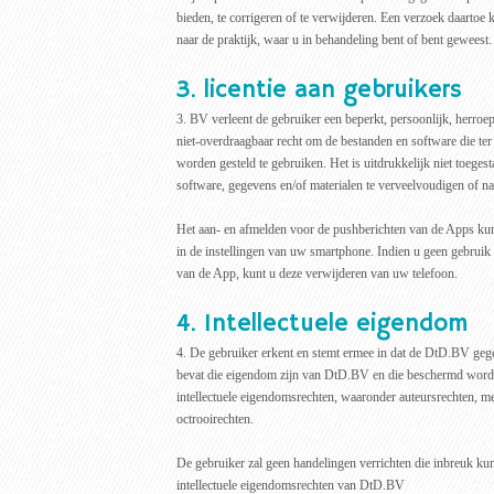
bieden, te corrigeren of te verwijderen. Een verzoek daartoe 
naar de praktijk, waar u in behandeling bent of bent geweest.
3. licentie aan gebruikers
3. BV verleent de gebruiker een beperkt, persoonlijk, herroepe
niet-overdraagbaar recht om de bestanden en software die te
worden gesteld te gebruiken. Het is uitdrukkelijk niet toege
software, gegevens en/of materialen te verveelvoudigen of na
Het aan- en afmelden voor de pushberichten van de Apps kunt
in de instellingen van uw smartphone. Indien u geen gebrui
van de App, kunt u deze verwijderen van uw telefoon.
4. Intellectuele eigendom
4. De gebruiker erkent en stemt ermee in dat de DtD.BV geg
bevat die eigendom zijn van DtD.BV en die beschermd worde
intellectuele eigendomsrechten, waaronder auteursrechten, m
octrooirechten.
De gebruiker zal geen handelingen verrichten die inbreuk k
intellectuele eigendomsrechten van DtD.BV