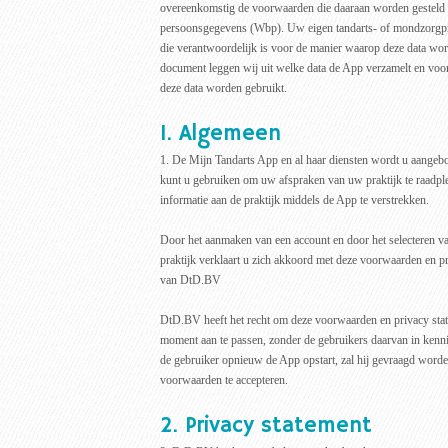
overeenkomstig de voorwaarden die daaraan worden gesteld
persoonsgegevens (Wbp). Uw eigen tandarts- of mondzorgprak
die verantwoordelijk is voor de manier waarop deze data word
document leggen wij uit welke data de App verzamelt en voo
deze data worden gebruikt.
1. Algemeen
1. De Mijn Tandarts App en al haar diensten wordt u aang
kunt u gebruiken om uw afspraken van uw praktijk te raadp
informatie aan de praktijk middels de App te verstrekken.
Door het aanmaken van een account en door het selecteren v
praktijk verklaart u zich akkoord met deze voorwaarden en p
van DtD.BV
DtD.BV heeft het recht om deze voorwaarden en privacy sta
moment aan te passen, zonder de gebruikers daarvan in kennis
de gebruiker opnieuw de App opstart, zal hij gevraagd word
voorwaarden te accepteren.
2. Privacy statement