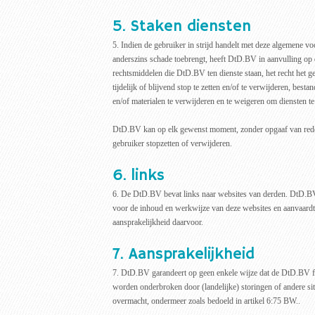
5. Staken diensten
5. Indien de gebruiker in strijd handelt met deze algemene
anderszins schade toebrengt, heeft DtD.BV in aanvulling op
rechtsmiddelen die DtD.BV ten dienste staan, het recht het g
tijdelijk of blijvend stop te zetten en/of te verwijderen, best
en/of materialen te verwijderen en te weigeren om diensten te
DtD.BV kan op elk gewenst moment, zonder opgaaf van rede
gebruiker stopzetten of verwijderen.
6. links
6. De DtD.BV bevat links naar websites van derden. DtD.BV 
voor de inhoud en werkwijze van deze websites en aanvaard
aansprakelijkheid daarvoor.
7. Aansprakelijkheid
7. DtD.BV garandeert op geen enkele wijze dat de DtD.BV fou
worden onderbroken door (landelijke) storingen of andere sit
overmacht, ondermeer zoals bedoeld in artikel 6:75 BW..