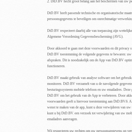
2. DtD.BV hecht groot belang aan het beschermen van uw p
DtD.BV heeft passende technische en organisatorische maa
persoonsgegevens te beveiligen om onrechtmatige verwerki
DtD.BV respecteert daarbij alle van toepassing zijn wettelijke
Algemene Verordening Gegevensbescherming (AVG).
Door akkoord te gaan met deze voorwaarden en dit privacy st
DtD.BV toestemming de volgende gegevens te bewaren: u
afspraken. Dit is noodzakelijk om de App van DtD.BV optima
functioneren.
DtD.BV maakt gebruik van analyse software om het gebruik 
monitoren. DtD.BV verzamelt van u de navolgende gegevens
besturingssysteem mobiele telefoon en uw emailadres. Deze 
DtD.BV om het gebruik van de App te verbeteren. Door akko
voorwaarden geeft u hiervoor toestemming aan DtD.BV.6. Al
wenst te maken van de app, kunt u deze verwijderen van uw 
kunt u bij DtD.BV. een verzoek tot verwijdering van uw m
emailadres aanvragen.
Wij respecteren uw rechten om uw persoonsgegevens op verzo