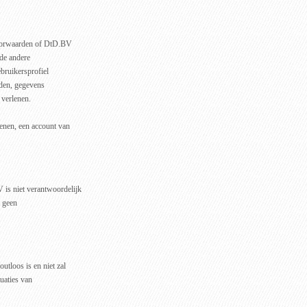
 voorwaarden of DtD.BV
 de andere
ebruikersprofiel
anden, gegevens
 verlenen.
nen, een account van
is niet verantwoordelijk
t geen
tloos is en niet zal
uaties van